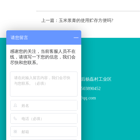
上一篇：
玉米浆膏的使用贮存方便吗?
请您留言
感谢您的关注，当前客服人员不在
CONTACT
线，请填写一下您的信息，我们会
尽快和您联系。
联系我们：
地址：焦作市温县后杨磊村工业区
电话：姜超旻 18503890452
邮箱：846877248@qq.com