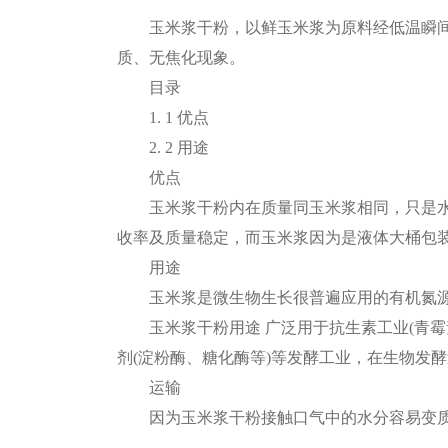
玉米浆干粉，以鲜玉米浆为原料经低温瞬间加
质、无焦化现象。
目录
1. 1 优点
2. 2 用途
优点
玉米浆干粉内在质量同玉米浆相同，只是水份含
收率及质量稳定，而玉米浆因为是液体大桶包
用途
玉米浆是微生物生长很普遍应用的有机氮源
玉米浆干粉用途 广泛用于抗生素工业(青霉素、
剂(淀粉酶、糖化酶等)等发酵工业，在生物发
运输
因为玉米浆干粉接触口气中的水分容易变质